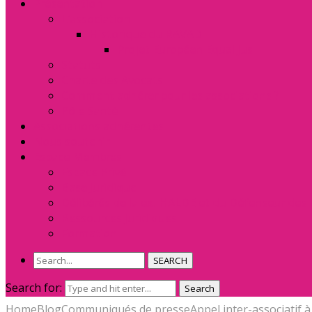
Présentation
L’association
Historique du RAVAD
Projet Européen Equal Jus
Statuts
Charte des Avocats
Comment adhérer pour les associations ?
Pôle Santé
Associations adhérentes
Nous soutenir
Espace Membres
Espace Privé
Base Juridique
Délibérés de la ex. HALDE et du Défenseur des 
Ressources Juridiques
Formation
SEARCH
Search for:
Search
Home
Blog
Communiqués de presse
Appel inter-associatif