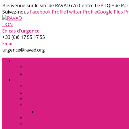
Bienvenue sur le site de RAVAD
c/o Centre LGBTQI+de Pari
Suivez-nous
Facebook Profile
Twitter Profile
Google Plus Pr
DON
En cas d'urgence
+33 (0)6 17 55 17 55
Email
urgence@ravad.org
Chercher de l’aide
Nous Contacter
Signaler l’homophobie
Conseils
Informations utiles
Défenseur des Droits – la ex. Halde
Textes de lois
Publications
Toutes les Publications
Newsletter
Formations RAVAD