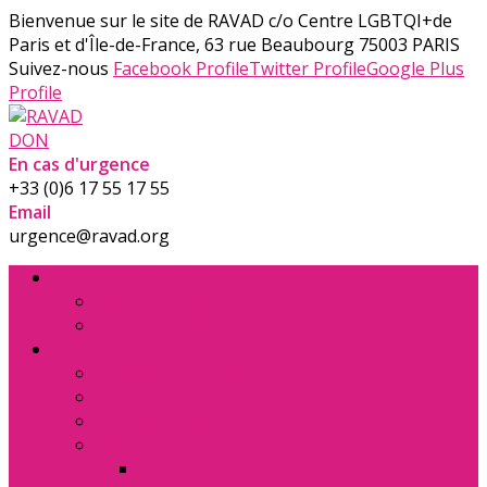
Bienvenue sur le site de RAVAD
c/o Centre LGBTQI+de
Paris et d'Île-de-France, 63 rue Beaubourg 75003 PARIS
Suivez-nous
Facebook Profile
Twitter Profile
Google Plus
Profile
DON
En cas d'urgence
+33 (0)6 17 55 17 55
Email
urgence@ravad.org
Chercher de l’aide
Nous Contacter
Signaler l’homophobie
Conseils
Informations utiles
Défenseur des Droits – la ex. Halde
Textes de lois
Publications
Toutes les Publications