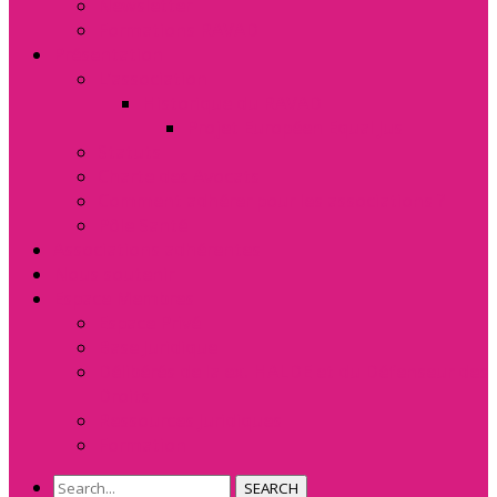
Newsletter
Formations RAVAD
Présentation
L’association
Historique du RAVAD
Projet Européen Equal Jus
Statuts
Charte des Avocats
Comment adhérer pour les associations ?
Pôle Santé
Associations adhérentes
Nous soutenir
Espace Membres
Espace Privé
Base Juridique
Délibérés de la ex. HALDE et du Défenseur des
Droits
Ressources Juridiques
Formation
SEARCH