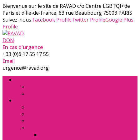
Bienvenue sur le site de RAVAD
c/o Centre LGBTQI+de
Paris et d'Île-de-France, 63 rue Beaubourg 75003 PARIS
Suivez-nous
Facebook Profile
Twitter Profile
Google Plus
Profile
DON
En cas d'urgence
+33 (0)6 17 55 17 55
Email
urgence@ravad.org
Chercher de l’aide
Nous Contacter
Signaler l’homophobie
Conseils
Informations utiles
Défenseur des Droits – la ex. Halde
Textes de lois
Publications
Toutes les Publications