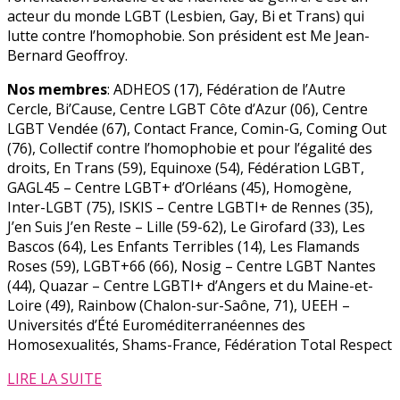
acteur du monde LGBT (Lesbien, Gay, Bi et Trans) qui
lutte contre l’homophobie. Son président est Me Jean-
Bernard Geoffroy.
Nos membres
: ADHEOS (17), Fédération de l’Autre
Cercle, Bi’Cause, Centre LGBT Côte d’Azur (06), Centre
LGBT Vendée (67), Contact France, Comin-G, Coming Out
(76), Collectif contre l’homophobie et pour l’égalité des
droits, En Trans (59), Equinoxe (54), Fédération LGBT,
GAGL45 – Centre LGBT+ d’Orléans (45), Homogène,
Inter-LGBT (75), ISKIS – Centre LGBTI+ de Rennes (35),
J’en Suis J’en Reste – Lille (59-62), Le Girofard (33), Les
Bascos (64), Les Enfants Terribles (14), Les Flamands
Roses (59), LGBT+66 (66), Nosig – Centre LGBT Nantes
(44), Quazar – Centre LGBTI+ d’Angers et du Maine-et-
Loire (49), Rainbow (Chalon-sur-Saône, 71), UEEH –
Universités d’Été Euroméditerranéennes des
Homosexualités, Shams-France, Fédération Total Respect
LIRE LA SUITE