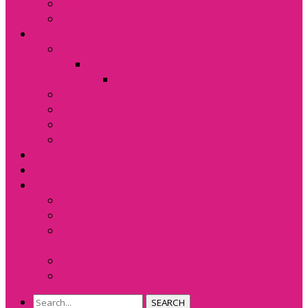
Newsletter
Formations RAVAD
Présentation
L’association
Historique du RAVAD
Projet Européen Equal Jus
Statuts
Charte des Avocats
Comment adhérer pour les associations ?
Pôle Santé
Associations adhérentes
Nous soutenir
Espace Membres
Espace Privé
Base Juridique
Délibérés de la ex. HALDE et du Défenseur des
Droits
Ressources Juridiques
Formation
SEARCH