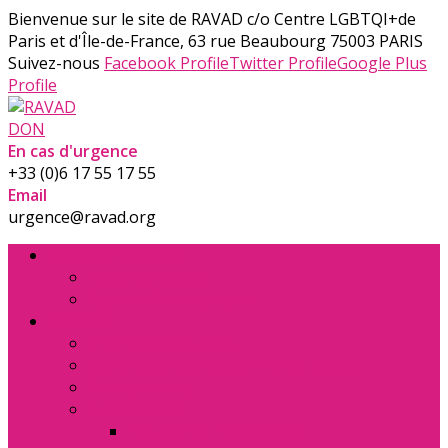
Bienvenue sur le site de RAVAD
c/o Centre LGBTQI+de
Paris et d'Île-de-France, 63 rue Beaubourg 75003 PARIS
Suivez-nous
Facebook Profile
Twitter Profile
Google Plus
Profile
DON
En cas d'urgence
+33 (0)6 17 55 17 55
Email
urgence@ravad.org
Chercher de l’aide
Nous Contacter
Signaler l’homophobie
Conseils
Informations utiles
Défenseur des Droits – la ex. Halde
Textes de lois
Publications
Toutes les Publications