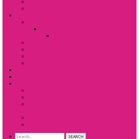
Newsletter
Formations RAVAD
Présentation
L’association
Historique du RAVAD
Projet Européen Equal Jus
Statuts
Charte des Avocats
Comment adhérer pour les associations ?
Pôle Santé
Associations adhérentes
Nous soutenir
Espace Membres
Espace Privé
Base Juridique
Délibérés de la ex. HALDE et du Défenseur des
Droits
Ressources Juridiques
Formation
SEARCH