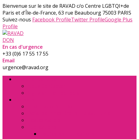
Bienvenue sur le site de RAVAD
c/o Centre LGBTQI+de
Paris et d'Île-de-France, 63 rue Beaubourg 75003 PARIS
Suivez-nous
Facebook Profile
Twitter Profile
Google Plus
Profile
DON
En cas d'urgence
+33 (0)6 17 55 17 55
Email
urgence@ravad.org
Chercher de l’aide
Nous Contacter
Signaler l’homophobie
Conseils
Informations utiles
Défenseur des Droits – la ex. Halde
Textes de lois
Publications
Toutes les Publications