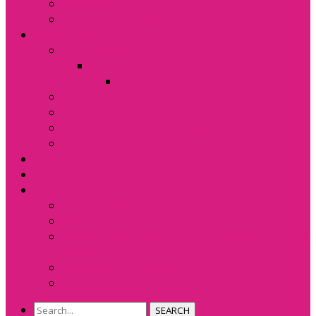
Newsletter
Formations RAVAD
Présentation
L’association
Historique du RAVAD
Projet Européen Equal Jus
Statuts
Charte des Avocats
Comment adhérer pour les associations ?
Pôle Santé
Associations adhérentes
Nous soutenir
Espace Membres
Espace Privé
Base Juridique
Délibérés de la ex. HALDE et du Défenseur des
Droits
Ressources Juridiques
Formation
SEARCH