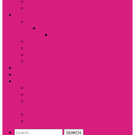
Newsletter
Formations RAVAD
Présentation
L’association
Historique du RAVAD
Projet Européen Equal Jus
Statuts
Charte des Avocats
Comment adhérer pour les associations ?
Pôle Santé
Associations adhérentes
Nous soutenir
Espace Membres
Espace Privé
Base Juridique
Délibérés de la ex. HALDE et du Défenseur des
Droits
Ressources Juridiques
Formation
SEARCH