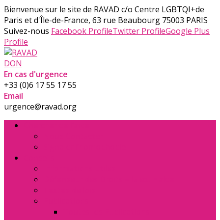
Bienvenue sur le site de RAVAD
c/o Centre LGBTQI+de
Paris et d'Île-de-France, 63 rue Beaubourg 75003 PARIS
Suivez-nous
Facebook Profile
Twitter Profile
Google Plus
Profile
DON
En cas d'urgence
+33 (0)6 17 55 17 55
Email
urgence@ravad.org
Chercher de l’aide
Nous Contacter
Signaler l’homophobie
Conseils
Informations utiles
Défenseur des Droits – la ex. Halde
Textes de lois
Publications
Toutes les Publications