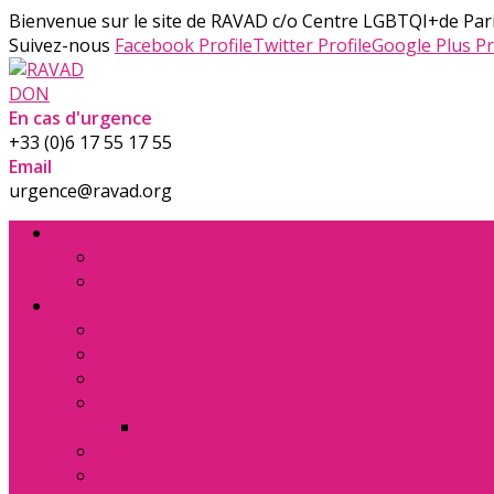
Bienvenue sur le site de RAVAD
c/o Centre LGBTQI+de Pari
Suivez-nous
Facebook Profile
Twitter Profile
Google Plus Pr
DON
En cas d'urgence
+33 (0)6 17 55 17 55
Email
urgence@ravad.org
Chercher de l’aide
Nous Contacter
Signaler l’homophobie
Conseils
Informations utiles
Défenseur des Droits – la ex. Halde
Textes de lois
Publications
Toutes les Publications
Newsletter
Formations RAVAD