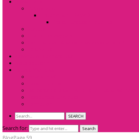
Présentation
L’association
Historique du RAVAD
Projet Européen Equal Jus
Statuts
Charte des Avocats
Comment adhérer pour les associations ?
Pôle Santé
Associations adhérentes
Nous soutenir
Espace Membres
Espace Privé
Base Juridique
Délibérés de la ex. HALDE et du Défenseur des 
Ressources Juridiques
Formation
SEARCH
Search for:
Search
Blog
Page 59