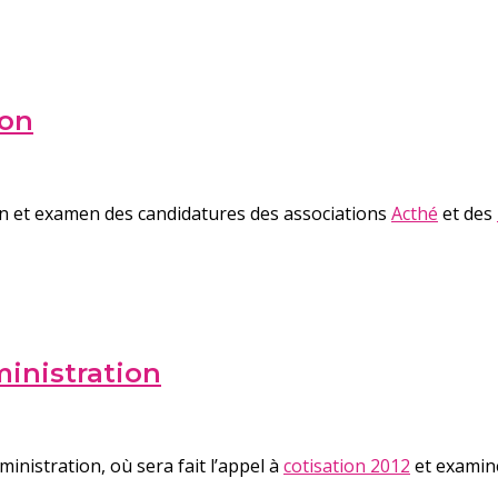
ion
on et examen des candidatures des associations
Acthé
et des
inistration
inistration, où sera fait l’appel à
cotisation 2012
et examine