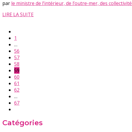
par
le ministre de l’intérieur, de l’outre-mer, des collectivit
LIRE LA SUITE
1
…
56
57
58
59
60
61
62
…
67
Catégories