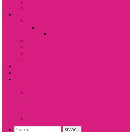
Newsletter
Formations RAVAD
Présentation
L’association
Historique du RAVAD
Projet Européen Equal Jus
Statuts
Charte des Avocats
Comment adhérer pour les associations ?
Pôle Santé
Associations adhérentes
Nous soutenir
Espace Membres
Espace Privé
Base Juridique
Délibérés de la ex. HALDE et du Défenseur des
Droits
Ressources Juridiques
Formation
SEARCH