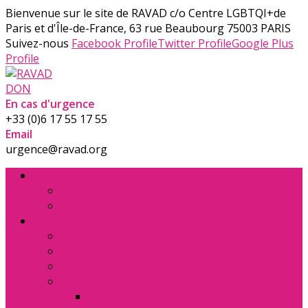
Bienvenue sur le site de RAVAD
c/o Centre LGBTQI+de
Paris et d'Île-de-France, 63 rue Beaubourg 75003 PARIS
Suivez-nous
Facebook Profile
Twitter Profile
Google Plus
Profile
DON
En cas d'urgence
+33 (0)6 17 55 17 55
Email
urgence@ravad.org
Chercher de l’aide
Nous Contacter
Signaler l’homophobie
Conseils
Informations utiles
Défenseur des Droits – la ex. Halde
Textes de lois
Publications
Toutes les Publications