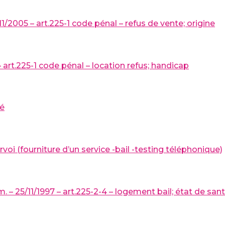
11/2005 – art.225-1 code pénal – refus de vente; origine
art.225-1 code pénal – location refus; handicap
té
rvoi (fourniture d’un service -bail -testing téléphonique)
 – 25/11/1997 – art.225-2-4 – logement bail; état de san