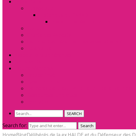
Présentation
L’association
Historique du RAVAD
Projet Européen Equal Jus
Statuts
Charte des Avocats
Comment adhérer pour les associations ?
Pôle Santé
Associations adhérentes
Nous soutenir
Espace Membres
Espace Privé
Base Juridique
Délibérés de la ex. HALDE et du Défenseur des 
Ressources Juridiques
Formation
SEARCH
Search for:
Search
Home
Blog
Délibérés de la ex.HALDE et du Défenseur des D