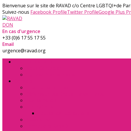
Bienvenue sur le site de RAVAD
c/o Centre LGBTQI+de Pari
Suivez-nous
Facebook Profile
Twitter Profile
Google Plus Pr
DON
En cas d'urgence
+33 (0)6 17 55 17 55
Email
urgence@ravad.org
Chercher de l’aide
Nous Contacter
Signaler l’homophobie
Conseils
Informations utiles
Défenseur des Droits – la ex. Halde
Textes de lois
Publications
Toutes les Publications
Newsletter
Formations RAVAD