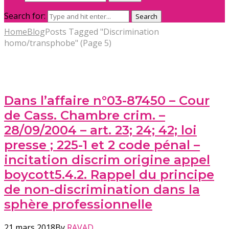
Search for:
Search
Home
Blog
Posts Tagged "Discrimination
homo/transphobe"
(
Page 5
)
Dans l’affaire n°03-87450 – Cour
de Cass. Chambre crim. –
28/09/2004 – art. 23; 24; 42; loi
presse ; 225-1 et 2 code pénal –
incitation discrim origine appel
boycott5.4.2. Rappel du principe
de non-discrimination dans la
sphère professionnelle
21 mars 2018
By
RAVAD