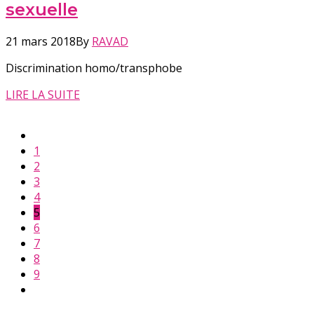
sexuelle
21 mars 2018
By
RAVAD
Discrimination homo/transphobe
LIRE LA SUITE
1
2
3
4
5
6
7
8
9