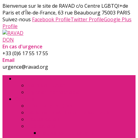
Bienvenue sur le site de RAVAD
c/o Centre LGBTQI+de
Paris et d'Île-de-France, 63 rue Beaubourg 75003 PARIS
Suivez-nous
Facebook Profile
Twitter Profile
Google Plus
Profile
DON
En cas d'urgence
+33 (0)6 17 55 17 55
Email
urgence@ravad.org
Chercher de l’aide
Nous Contacter
Signaler l’homophobie
Conseils
Informations utiles
Défenseur des Droits – la ex. Halde
Textes de lois
Publications
Toutes les Publications