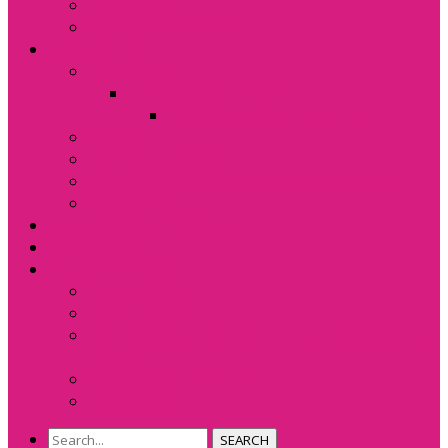
Newsletter
Formations RAVAD
Présentation
L’association
Historique du RAVAD
Projet Européen Equal Jus
Statuts
Charte des Avocats
Comment adhérer pour les associations ?
Pôle Santé
Associations adhérentes
Nous soutenir
Espace Membres
Espace Privé
Base Juridique
Délibérés de la ex. HALDE et du Défenseur des
Droits
Ressources Juridiques
Formation
SEARCH