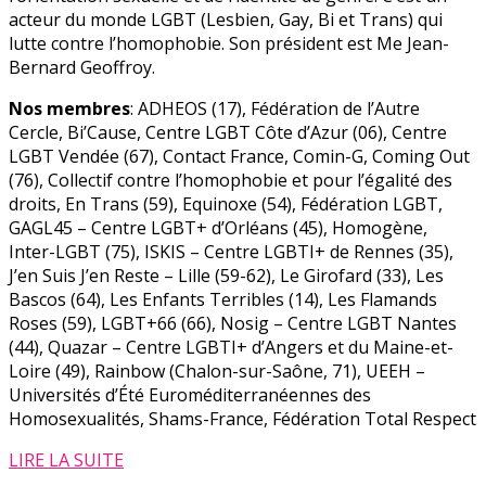
acteur du monde LGBT (Lesbien, Gay, Bi et Trans) qui
lutte contre l’homophobie. Son président est Me Jean-
Bernard Geoffroy.
Nos membres
: ADHEOS (17), Fédération de l’Autre
Cercle, Bi’Cause, Centre LGBT Côte d’Azur (06), Centre
LGBT Vendée (67), Contact France, Comin-G, Coming Out
(76), Collectif contre l’homophobie et pour l’égalité des
droits, En Trans (59), Equinoxe (54), Fédération LGBT,
GAGL45 – Centre LGBT+ d’Orléans (45), Homogène,
Inter-LGBT (75), ISKIS – Centre LGBTI+ de Rennes (35),
J’en Suis J’en Reste – Lille (59-62), Le Girofard (33), Les
Bascos (64), Les Enfants Terribles (14), Les Flamands
Roses (59), LGBT+66 (66), Nosig – Centre LGBT Nantes
(44), Quazar – Centre LGBTI+ d’Angers et du Maine-et-
Loire (49), Rainbow (Chalon-sur-Saône, 71), UEEH –
Universités d’Été Euroméditerranéennes des
Homosexualités, Shams-France, Fédération Total Respect
LIRE LA SUITE