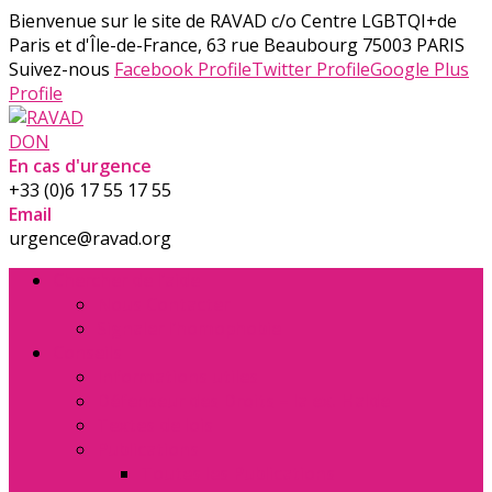
Bienvenue sur le site de RAVAD
c/o Centre LGBTQI+de
Paris et d'Île-de-France, 63 rue Beaubourg 75003 PARIS
Suivez-nous
Facebook Profile
Twitter Profile
Google Plus
Profile
DON
En cas d'urgence
+33 (0)6 17 55 17 55
Email
urgence@ravad.org
Chercher de l’aide
Nous Contacter
Signaler l’homophobie
Conseils
Informations utiles
Défenseur des Droits – la ex. Halde
Textes de lois
Publications
Toutes les Publications