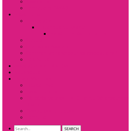
Newsletter
Formations RAVAD
Présentation
L’association
Historique du RAVAD
Projet Européen Equal Jus
Statuts
Charte des Avocats
Comment adhérer pour les associations ?
Pôle Santé
Associations adhérentes
Nous soutenir
Espace Membres
Espace Privé
Base Juridique
Délibérés de la ex. HALDE et du Défenseur des
Droits
Ressources Juridiques
Formation
SEARCH