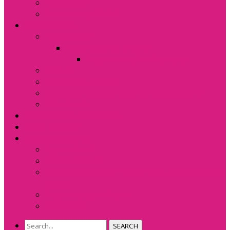
Newsletter
Formations RAVAD
Présentation
L’association
Historique du RAVAD
Projet Européen Equal Jus
Statuts
Charte des Avocats
Comment adhérer pour les associations ?
Pôle Santé
Associations adhérentes
Nous soutenir
Espace Membres
Espace Privé
Base Juridique
Délibérés de la ex. HALDE et du Défenseur des
Droits
Ressources Juridiques
Formation
SEARCH