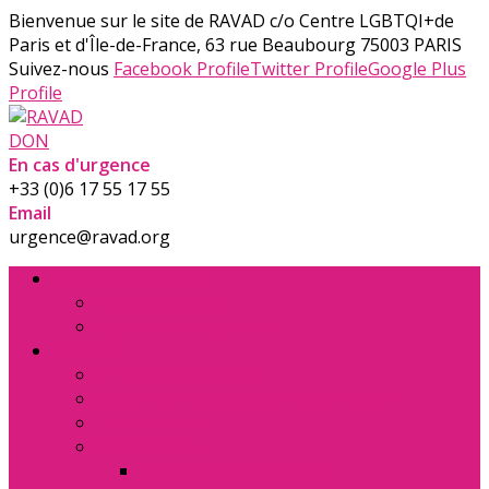
Bienvenue sur le site de RAVAD
c/o Centre LGBTQI+de
Paris et d'Île-de-France, 63 rue Beaubourg 75003 PARIS
Suivez-nous
Facebook Profile
Twitter Profile
Google Plus
Profile
DON
En cas d'urgence
+33 (0)6 17 55 17 55
Email
urgence@ravad.org
Chercher de l’aide
Nous Contacter
Signaler l’homophobie
Conseils
Informations utiles
Défenseur des Droits – la ex. Halde
Textes de lois
Publications
Toutes les Publications