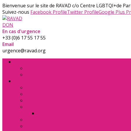
Bienvenue sur le site de RAVAD
c/o Centre LGBTQI+de Pari
Suivez-nous
Facebook Profile
Twitter Profile
Google Plus Pr
DON
En cas d'urgence
+33 (0)6 17 55 17 55
Email
urgence@ravad.org
Chercher de l’aide
Nous Contacter
Signaler l’homophobie
Conseils
Informations utiles
Défenseur des Droits – la ex. Halde
Textes de lois
Publications
Toutes les Publications
Newsletter
Formations RAVAD