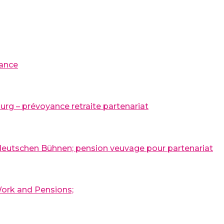
rance
urg – prévoyance retraite partenariat
r deutschen Bühnen; pension veuvage pour partenariat
 Work and Pensions;