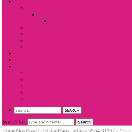
Présentation
L’association
Historique du RAVAD
Projet Européen Equal Jus
Statuts
Charte des Avocats
Comment adhérer pour les associations ?
Pôle Santé
Associations adhérentes
Nous soutenir
Espace Membres
Espace Privé
Base Juridique
Délibérés de la ex. HALDE et du Défenseur des 
Ressources Juridiques
Formation
SEARCH
Search for:
Search
Home
Blog
Base Juridique
Dans l’affaire n° 04-81397 – Cour 