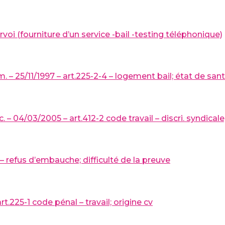
rvoi (fourniture d’un service -bail -testing téléphonique)
 – 25/11/1997 – art.225-2-4 – logement bail; état de san
– 04/03/2005 – art.412-2 code travail – discri. syndicale;
 – refus d’embauche; difficulté de la preuve
t.225-1 code pénal – travail; origine cv