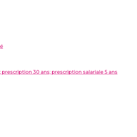
té
 prescription 30 ans; prescription salariale 5 ans