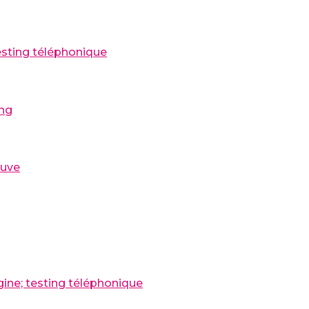
testing téléphonique
ing
euve
igine; testing téléphonique