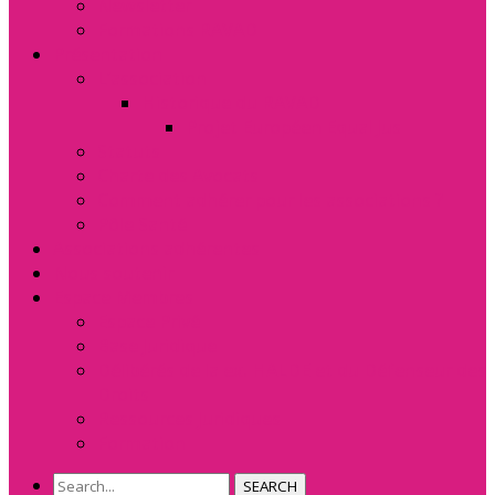
Newsletter
Formations RAVAD
Présentation
L’association
Historique du RAVAD
Projet Européen Equal Jus
Statuts
Charte des Avocats
Comment adhérer pour les associations ?
Pôle Santé
Associations adhérentes
Nous soutenir
Espace Membres
Espace Privé
Base Juridique
Délibérés de la ex. HALDE et du Défenseur des
Droits
Ressources Juridiques
Formation
SEARCH