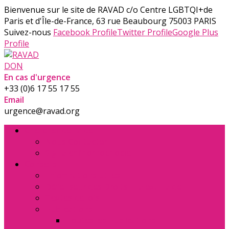
Bienvenue sur le site de RAVAD
c/o Centre LGBTQI+de
Paris et d'Île-de-France, 63 rue Beaubourg 75003 PARIS
Suivez-nous
Facebook Profile
Twitter Profile
Google Plus
Profile
DON
En cas d'urgence
+33 (0)6 17 55 17 55
Email
urgence@ravad.org
Chercher de l’aide
Nous Contacter
Signaler l’homophobie
Conseils
Informations utiles
Défenseur des Droits – la ex. Halde
Textes de lois
Publications
Toutes les Publications